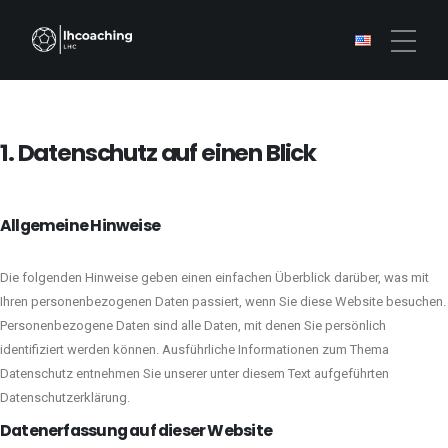
Datenschutz­erklärung
HOME
1. Datenschutz auf einen Blick
TRAINING
EINZEL- UND GRUPPENTRAINING
CAMPS
MENTALTRAINING
Allgemeine Hinweise
INTERNATIONAL SOCCER CAMP
REHABILITATIONSTRAINING
BERATUNG
KIDS SOCCER CAMP
Die folgenden Hinweise geben einen einfachen Überblick darüber, was mit
ABOUT US
Ihren personenbezogenen Daten passiert, wenn Sie diese Website besuchen.
Personenbezogene Daten sind alle Daten, mit denen Sie persönlich
CONTACT
identifiziert werden können. Ausführliche Informationen zum Thema
Datenschutz entnehmen Sie unserer unter diesem Text aufgeführten
Datenschutzerklärung.
Datenerfassung auf dieser Website