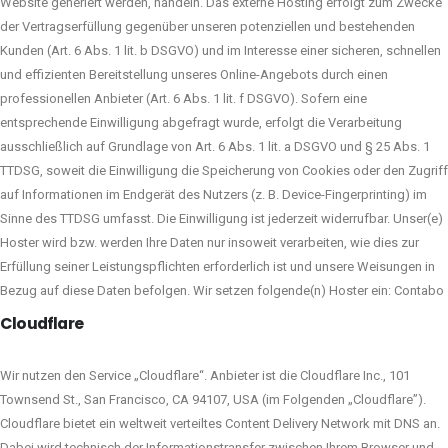
Website generiert werden, handeln. Das externe Hosting erfolgt zum Zwecke
der Vertragserfüllung gegenüber unseren potenziellen und bestehenden
Kunden (Art. 6 Abs. 1 lit. b DSGVO) und im Interesse einer sicheren, schnellen
und effizienten Bereitstellung unseres Online-Angebots durch einen
professionellen Anbieter (Art. 6 Abs. 1 lit. f DSGVO). Sofern eine
entsprechende Einwilligung abgefragt wurde, erfolgt die Verarbeitung
ausschließlich auf Grundlage von Art. 6 Abs. 1 lit. a DSGVO und § 25 Abs. 1
TTDSG, soweit die Einwilligung die Speicherung von Cookies oder den Zugriff
auf Informationen im Endgerät des Nutzers (z. B. Device-Fingerprinting) im
Sinne des TTDSG umfasst. Die Einwilligung ist jederzeit widerrufbar. Unser(e)
Hoster wird bzw. werden Ihre Daten nur insoweit verarbeiten, wie dies zur
Erfüllung seiner Leistungspflichten erforderlich ist und unsere Weisungen in
Bezug auf diese Daten befolgen. Wir setzen folgende(n) Hoster ein: Contabo
Cloudflare
Wir nutzen den Service „Cloudflare“. Anbieter ist die Cloudflare Inc., 101
Townsend St., San Francisco, CA 94107, USA (im Folgenden „Cloudflare”).
Cloudflare bietet ein weltweit verteiltes Content Delivery Network mit DNS an.
Dabei wird technisch der Informationstransfer zwischen Ihrem Browser und