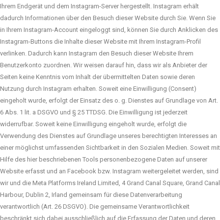
Ihrem Endgerät und dem Instagram-Server hergestellt. Instagram erhält
dadurch Informationen über den Besuch dieser Website durch Sie. Wenn Sie
in Ihrem Instagram-Account eingeloggt sind, können Sie durch Anklicken des
Instagram-Buttons die Inhalte dieser Website mit Ihrem Instagram-Profil
verlinken. Dadurch kann Instagram den Besuch dieser Website Ihrem
Benutzerkonto zuordnen. Wir weisen darauf hin, dass wir als Anbieter der
Seiten keine Kenntnis vom Inhalt der übermittelten Daten sowie deren
Nutzung durch Instagram erhalten. Soweit eine Einwilligung (Consent)
eingeholt wurde, erfolgt der Einsatz des o. g. Dienstes auf Grundlage von Art.
6 Abs. 1 lit. a DSGVO und § 25 TTDSG. Die Einwilligung ist jederzeit
widerrufbar. Soweit keine Einwilligung eingeholt wurde, erfolgt die
Verwendung des Dienstes auf Grundlage unseres berechtigten Interesses an
einer möglichst umfassenden Sichtbarkeit in den Sozialen Medien. Soweit mit
Hilfe des hier beschriebenen Tools personenbezogene Daten auf unserer
Website erfasst und an Facebook bzw. Instagram weitergeleitet werden, sind
wir und die Meta Platforms Ireland Limited, 4 Grand Canal Square, Grand Canal
Harbour, Dublin 2, Irland gemeinsam für diese Datenverarbeitung
verantwortlich (Art. 26 DSGVO). Die gemeinsame Verantwortlichkeit
beschränkt sich dabei ausschließlich auf die Erfassung der Daten und deren