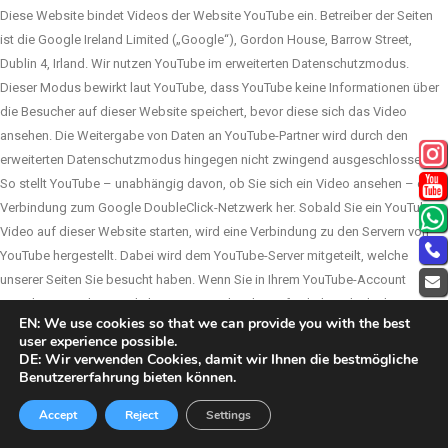
Diese Website bindet Videos der Website YouTube ein. Betreiber der Seiten
ist die Google Ireland Limited („Google“), Gordon House, Barrow Street,
Dublin 4, Irland. Wir nutzen YouTube im erweiterten Datenschutzmodus.
Dieser Modus bewirkt laut YouTube, dass YouTube keine Informationen über
die Besucher auf dieser Website speichert, bevor diese sich das Video
ansehen. Die Weitergabe von Daten an YouTube-Partner wird durch den
erweiterten Datenschutzmodus hingegen nicht zwingend ausgeschlossen.
So stellt YouTube – unabhängig davon, ob Sie sich ein Video ansehen – eine
Verbindung zum Google DoubleClick-Netzwerk her. Sobald Sie ein YouTube-
Video auf dieser Website starten, wird eine Verbindung zu den Servern von
YouTube hergestellt. Dabei wird dem YouTube-Server mitgeteilt, welche
unserer Seiten Sie besucht haben. Wenn Sie in Ihrem YouTube-Account
eingeloggt sind, ermöglichen Sie YouTube, Ihr Surfverhalten direkt Ihrem
EN: We use cookies so that we can provide you with the best
persönlichen Profil zuzuordnen. Dies können Sie verhindern, indem Sie sich
user experience possible.
aus Ihrem YouTube-Account ausloggen. Des Weiteren kann YouTube nach
DE: Wir verwenden Cookies, damit wir Ihnen die bestmögliche
Starten eines Videos verschiedene Cookies auf Ihrem Endgerät speichern
Benutzererfahrung bieten können.
oder vergleichbare Wiedererkennungstechnologien (z. B. Device-
KONTAKTIER UNS!
Accept
Reject
Settings
Fingerprinting) einsetzen. Auf diese Weise kann YouTube Informationen über
Besucher dieser Website erhalten. Diese Informationen werden u. a.