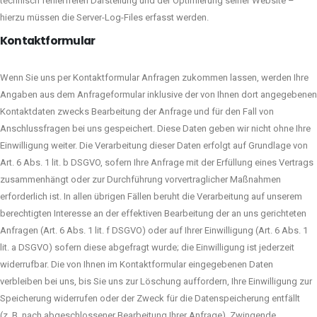
technisch fehlerfreien Darstellung und der Optimierung seiner Website –
hierzu müssen die Server-Log-Files erfasst werden.
Kontaktformular
Wenn Sie uns per Kontaktformular Anfragen zukommen lassen, werden Ihre
Angaben aus dem Anfrageformular inklusive der von Ihnen dort angegebenen
Kontaktdaten zwecks Bearbeitung der Anfrage und für den Fall von
Anschlussfragen bei uns gespeichert. Diese Daten geben wir nicht ohne Ihre
Einwilligung weiter. Die Verarbeitung dieser Daten erfolgt auf Grundlage von
Art. 6 Abs. 1 lit. b DSGVO, sofern Ihre Anfrage mit der Erfüllung eines Vertrags
zusammenhängt oder zur Durchführung vorvertraglicher Maßnahmen
erforderlich ist. In allen übrigen Fällen beruht die Verarbeitung auf unserem
berechtigten Interesse an der effektiven Bearbeitung der an uns gerichteten
Anfragen (Art. 6 Abs. 1 lit. f DSGVO) oder auf Ihrer Einwilligung (Art. 6 Abs. 1
lit. a DSGVO) sofern diese abgefragt wurde; die Einwilligung ist jederzeit
widerrufbar. Die von Ihnen im Kontaktformular eingegebenen Daten
verbleiben bei uns, bis Sie uns zur Löschung auffordern, Ihre Einwilligung zur
Speicherung widerrufen oder der Zweck für die Datenspeicherung entfällt
(z. B. nach abgeschlossener Bearbeitung Ihrer Anfrage). Zwingende